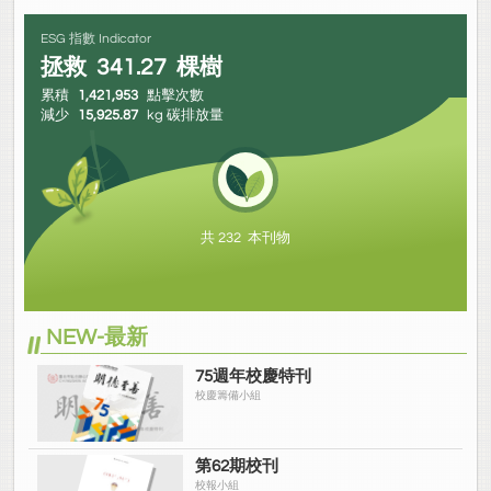
ESG 指數 Indicator
拯救
341.27
棵樹
累積
1,421,953
點擊次數
減少
15,925.87
kg 碳排放量
共 232 本刊物
NEW-最新
75週年校慶特刊
校慶籌備小組
第62期校刊
校報小組