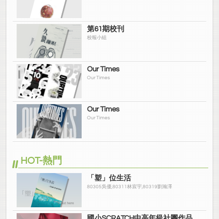
第61期校刊
校報小組
Our Times
Our Times
Our Times
Our Times
HOT-熱門
「塑」位生活
80305吳優,80311林宸宇,80319劉瀚澤
國小SCRATCH中高年級社團作品