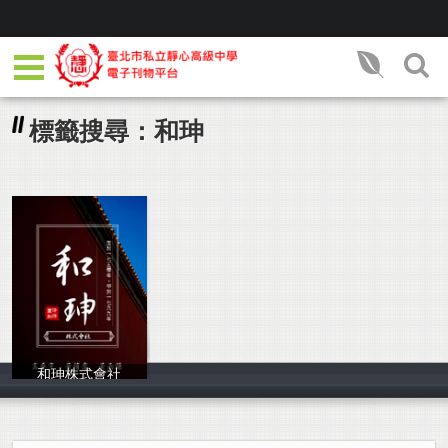
標籤搜尋：和珅
和珅株式會社
高睿宇 黃侑霆