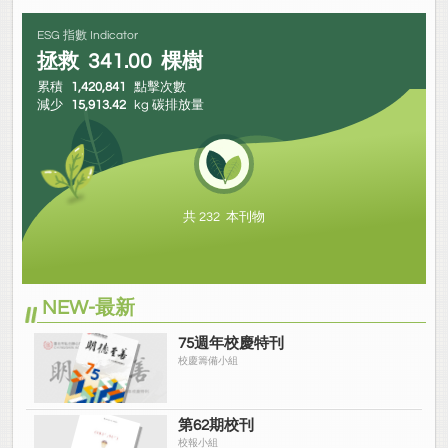
ESG 指數 Indicator
拯救
341.00
棵樹
累積
1,420,841
點擊次數
減少
15,913.42
kg 碳排放量
共 232 本刊物
NEW-最新
75週年校慶特刊
校慶籌備小組
第62期校刊
校報小組