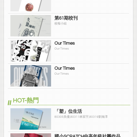
第61期校刊
校報小組
Our Times
Our Times
Our Times
Our Times
HOT-熱門
「塑」位生活
80305吳優,80311林宸宇,80319劉瀚澤
國小SCRATCH中高年級社團作品