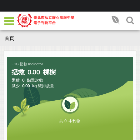
首頁
ESG 指數 Indicator
拯救
0.00
棵樹
累積
0
點擊次數
減少
0.00
kg 碳排放量
共 0 本刊物