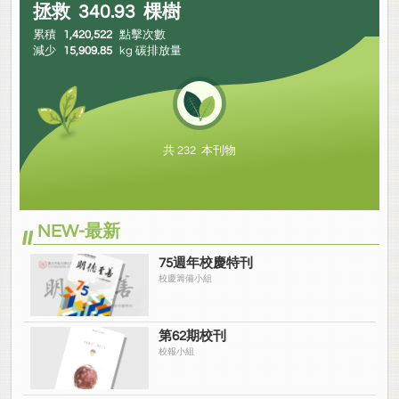
拯救
340.93
棵樹
累積
1,420,522
點擊次數
減少
15,909.85
kg 碳排放量
共 232 本刊物
NEW-最新
75週年校慶特刊
校慶籌備小組
第62期校刊
校報小組