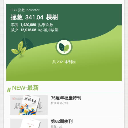
ESG 指數 Indicator
拯救
341.04
棵樹
累積
1,420,989
點擊次數
減少
15,915.08
kg 碳排放量
共 232 本刊物
NEW-最新
75週年校慶特刊
校慶籌備小組
第62期校刊
校報小組