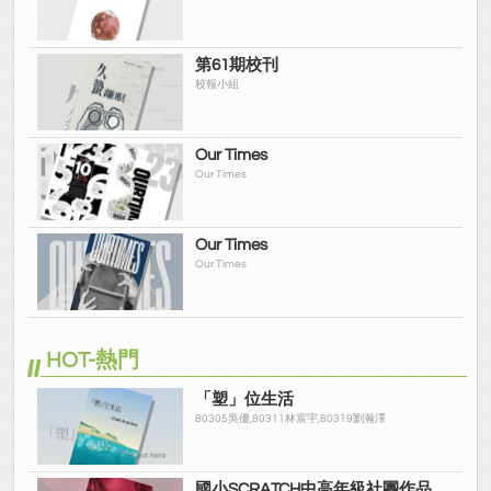
第61期校刊
校報小組
Our Times
Our Times
Our Times
Our Times
HOT-熱門
「塑」位生活
80305吳優,80311林宸宇,80319劉瀚澤
國小SCRATCH中高年級社團作品