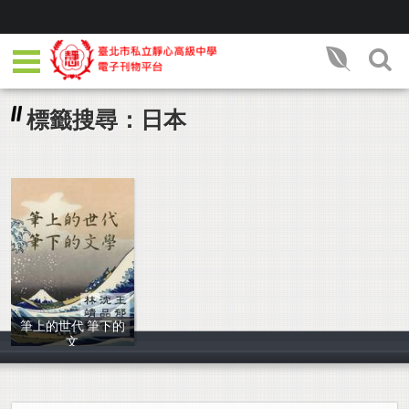
標籤搜尋：日本
筆上的世代 筆下的
文
王郁喬 沈品含