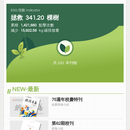
ESG 指數 Indicator
拯救
341.20
棵樹
累積
1,421,660
點擊次數
減少
15,922.59
kg 碳排放量
共 232 本刊物
NEW-最新
75週年校慶特刊
校慶籌備小組
第62期校刊
校報小組