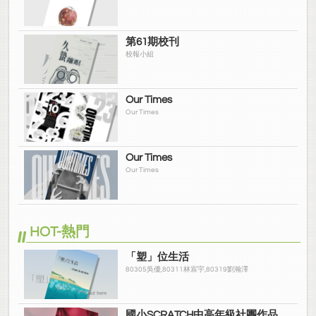
第61期校刊
校報小組
Our Times
Our Times
Our Times
Our Times
HOT-熱門
「塑」位生活
80305吳優,80311林宸宇,80319劉瀚澤
國小SCRATCH中高年級社團作品