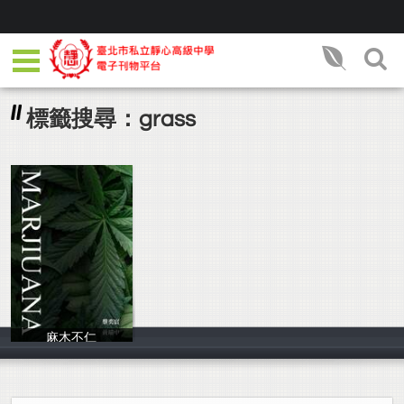
標籤搜尋：grass
麻木不仁
80517黃璿中805