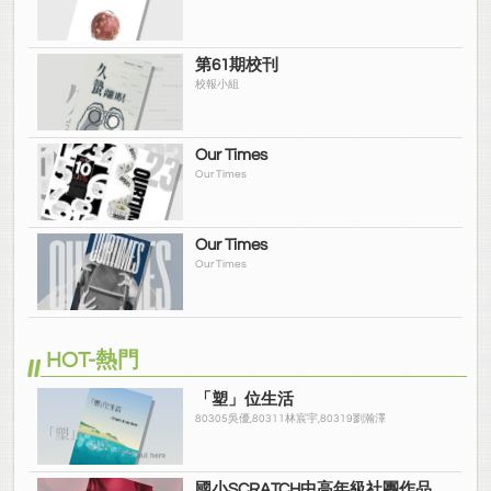
第61期校刊
校報小組
Our Times
Our Times
Our Times
Our Times
HOT-熱門
「塑」位生活
80305吳優,80311林宸宇,80319劉瀚澤
國小SCRATCH中高年級社團作品