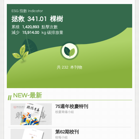
ESG 指數 Indicator
拯救
341.01
棵樹
累積
1,420,893
點擊次數
減少
15,914.00
kg 碳排放量
共 232 本刊物
NEW-最新
75週年校慶特刊
校慶籌備小組
第62期校刊
校報小組