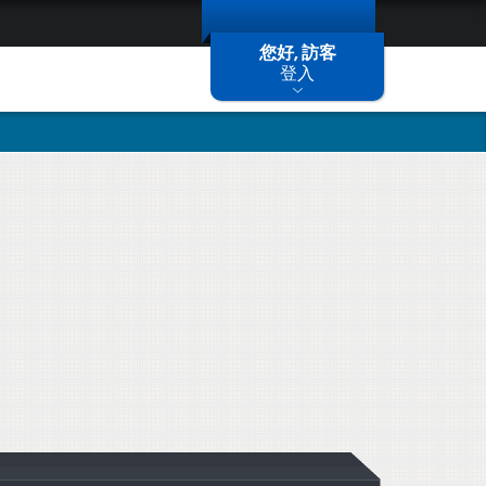
您好, 訪客
登入