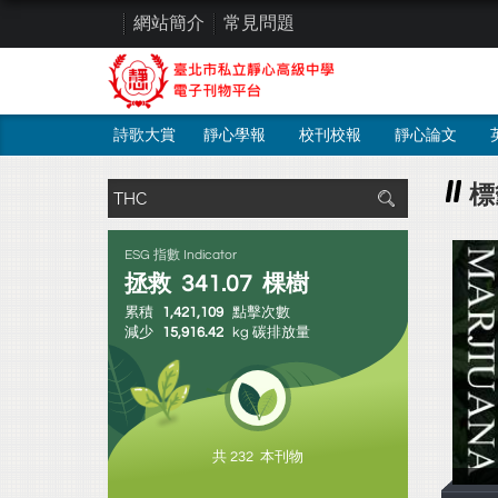
網站簡介
常見問題
詩歌大賞
靜心學報
校刊校報
靜心論文
標
ESG 指數 Indicator
拯救
341.07
棵樹
累積
1,421,109
點擊次數
減少
15,916.42
kg 碳排放量
共 232 本刊物
8