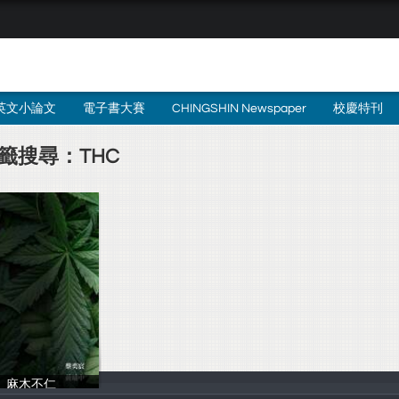
英文小論文
電子書大賽
CHINGSHIN Newspaper
校慶特刊
籤搜尋：THC
麻木不仁
0517黃璿中805