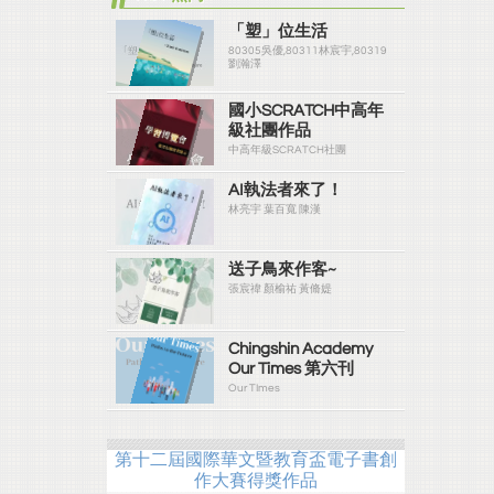
「塑」位生活
80305吳優,80311林宸宇,80319
劉瀚澤
國小SCRATCH中高年
級社團作品
中高年級SCRATCH社團
AI執法者來了！
林亮宇 葉百寬 陳漢
送子鳥來作客~
張宸禕 顏榆祐 黃脩媞
Chingshin Academy
Our Times 第六刊
Our TImes
第十二屆國際華文暨教育盃電子書創
作大賽得獎作品