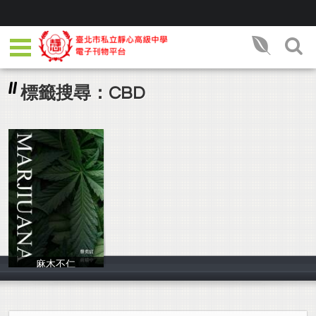
標籤搜尋：CBD
麻木不仁
80517黃璿中805