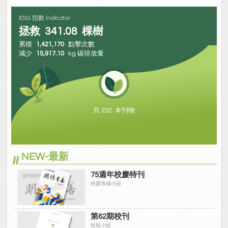
ESG 指數 Indicator
拯救
341.08
棵樹
累積
1,421,170
點擊次數
減少
15,917.10
kg 碳排放量
共 232 本刊物
NEW-最新
75週年校慶特刊
校慶籌備小組
第62期校刊
校報小組