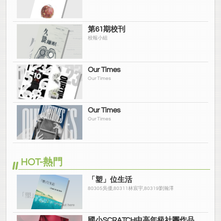
第61期校刊
校報小組
Our Times
Our Times
Our Times
Our Times
HOT-熱門
「塑」位生活
80305吳優,80311林宸宇,80319劉瀚澤
國小SCRATCH中高年級社團作品