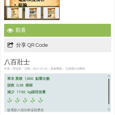
觀看
分享 QR Code
八百壯士
作者：李竑燊╱ 日期：2021-07-03╱ 多媒體版
╱ 已保護0.00棵樹
單本 累積
1,600
點擊次數
拯救
0.38
棵樹
減少
17.92
kg碳排放量
從電影八佰分析這段歷史