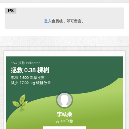
PS
登入
會員後，即可留言。
ESG 指數 Indicator
拯救
0.38
棵樹
累積
1,600
點擊次數
減少
17.92
kg 碳排放量
李竑燊
共 1本刊物