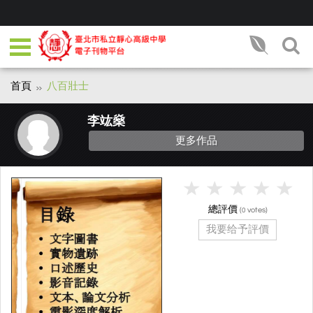
首頁
八百壯士
李竑燊
更多作品
總評價
(
votes)
0
我要给予評價