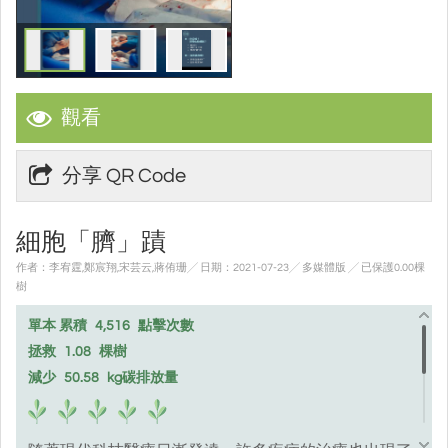
觀看
分享 QR Code
細胞「臍」蹟
作者：李宥霆,鄭宸翔,宋芸云,蔣侑珊╱ 日期：2021-07-23╱ 多媒體版
╱ 已保護0.00棵
樹
單本 累積
4,516
點擊次數
拯救
1.08
棵樹
減少
50.58
kg碳排放量