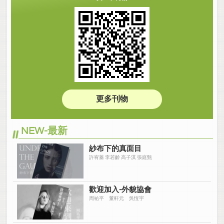
更多刊物
NEW-最新
紗布下的真面目
許宥蓁 李若齡 高子淇 張庭甄
歡迎加入-外貌協會
周祐平 董軒元 吳恆宇