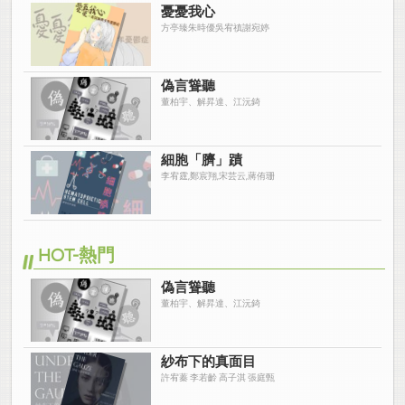
憂憂我心
方亭臻朱時優吳宥禛謝宛婷
偽言聳聽
董柏宇、解昇達、江沅錡
細胞「臍」蹟
李宥霆,鄭宸翔,宋芸云,蔣侑珊
HOT-熱門
偽言聳聽
董柏宇、解昇達、江沅錡
紗布下的真面目
許宥蓁 李若齡 高子淇 張庭甄