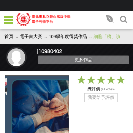
首頁
電子書大賽
109學年度得獎作品
細胞「臍」蹟
j10980402
更多作品
總評價
(
votes)
94
我要给予評價