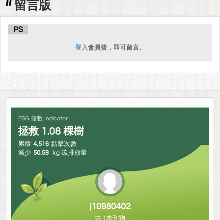
留言版
PS
登入
會員後，即可留言。
ESG 指數 Indicator
拯救
1.08
棵樹
累積
4,516
點擊次數
減少
50.58
kg 碳排放量
j10980402
共 1本刊物