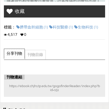
隨著現代科技醫療日漸發達，許多疾病的治療也出現了
曙光，而臍帶血幹細胞正是一大關鍵，臍帶血含有豐富
收藏
造血幹細胞，其用途廣泛，能治多種致命疾病，但大多
數人都只是略知一二，而非真正了解。
標籤：
臍帶血幹細胞 (1)
科技醫療 (1)
生物科技 (1)
此書將為您介紹並分析臍帶血的相關知識及應用。
4,517
0
分享刊物
刊物目錄
刊物連結
https://ebook.chjhs.tp.edu.tw/gogofinderReader/index.php?b
id=151