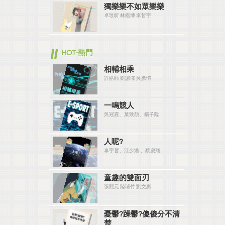
獨樂樂不如眾樂樂
卓玟昕 林楷博 李哲宇
HOT-熱門
相輔相乘
許皓勛 劉諺澤 吳彥愷
一鳴競人
吳冠霆、葉致頡、楊子陞
人呢?
李宇哲、江少淞 、蔡崴翔
童趣的雙面刃
張熙元 陸璿竹 劉文惠
憂鬱?躁鬱?傻傻分不清
楚