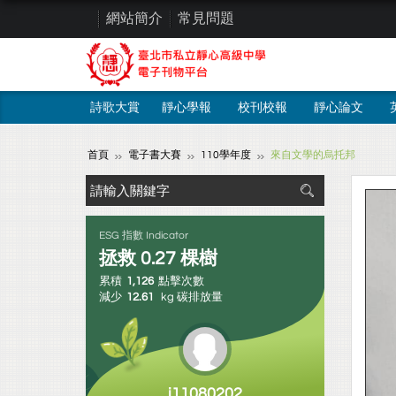
網站簡介
常見問題
詩歌大賞
靜心學報
校刊校報
靜心論文
首頁
電子書大賽
110學年度
來自文學的烏托邦
ESG 指數 Indicator
拯救
0.27
棵樹
累積
1,126
點擊次數
減少
12.61
kg 碳排放量
j11080202