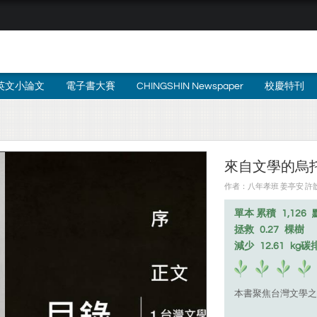
英文小論文
電子書大賽
CHINGSHIN Newspaper
校慶特刊
來自文學的烏
作者：八年孝班 姜亭安 許歆 
單本 累積
1,126
拯救
0.27
棵樹
減少
12.61
kg碳
本書聚焦台灣文學之