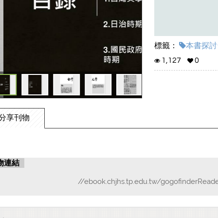
標籤：
本書探討台
1,127
0
分享刊物
物連結
//ebook.chjhs.tp.edu.tw/gogofinderReade