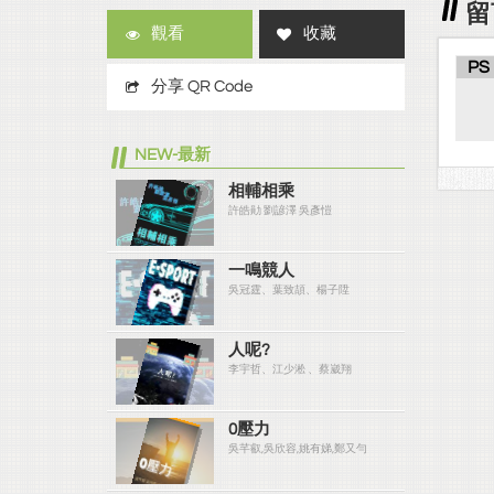
留
觀看
收藏
PS
分享 QR Code
NEW-最新
相輔相乘
許皓勛 劉諺澤 吳彥愷
一鳴競人
吳冠霆、葉致頡、楊子陞
人呢?
李宇哲、江少淞 、蔡崴翔
0壓力
吳芊叡,吳欣容,姚有娣,鄭又勻