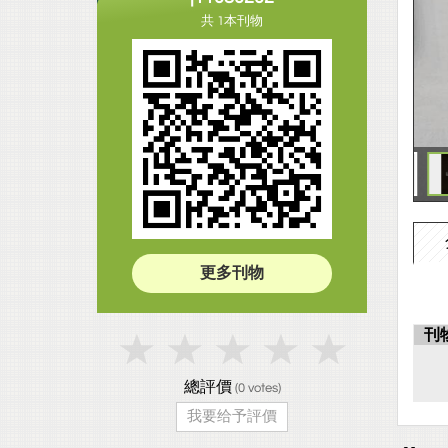
共 1本刊物
更多刊物
刊
總評價
(
0
votes)
我要给予評價