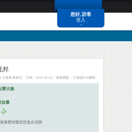
您好, 訪客
登入
托邦
王盈喬 林家安╱ 日期：2022-06-24╱ 多媒體版
╱ 已保護0.00棵樹
點擊次數
排放量
發展歷程暨思想進步流變