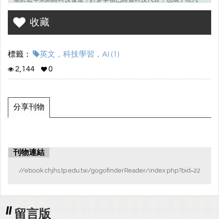
的主流
收藏
，不管是生活、娛樂、還是學習，都是跟生活息息相關的。很多學
校都使用網
路學習，其中最普遍的即是英語教學網站，也是現在最常使用網路
標籤：
英文，科技學習，AI (1)
教學的科目
。現在學校最注重的就是如何將學習與科技結合，既然網路學習如
2,144
0
此受學校歡
迎，那網路教學如此受歡迎的原因是甚麼呢？我們展開了一連串的
研究，希望
分享刊物
能達成了解科技學習的定義、調查並整理各樣英文教學網站、了解
其教學及設
網目的、找尋科技學習對學生的影響及優缺點、調查學生較喜歡雲
端學習或是
刊物連結
實體教學。
本研究採用問卷調查法以文獻探討法，先收集並整理資料接著設計
//ebook.chjhs.tp.edu.tw/gogofinderReader/index.php?bid=22
問卷題
目，再交由本校的七八年級生進行填寫，最後再分析數據。我們將
查詢到的內
留言版
容和問卷結果進行比對後，得出部分同學都使用傳統書本上課，但