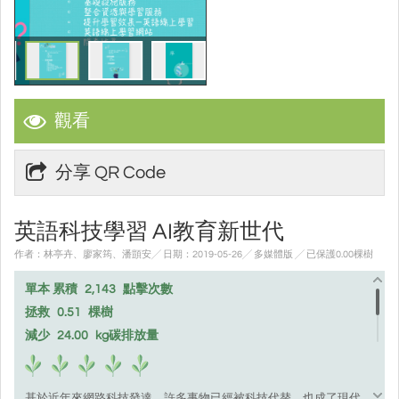
觀看
分享 QR Code
英語科技學習 AI教育新世代
作者：林亭卉、廖家筠、潘顗安╱ 日期：2019-05-26╱ 多媒體版
╱ 已保護0.00棵樹
單本 累積
2,143
點擊次數
拯救
0.51
棵樹
減少
24.00
kg碳排放量
基於近年來網路科技發達，許多事物已經被科技代替，也成了現代