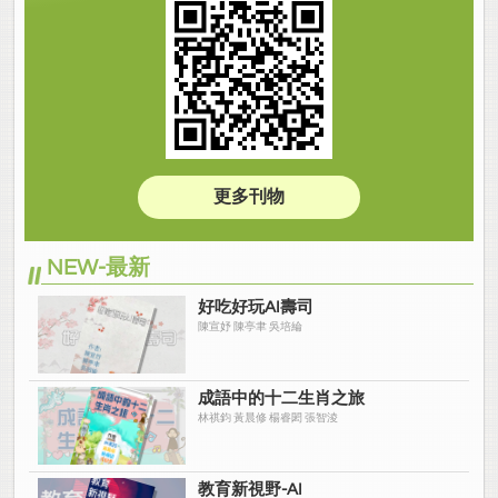
更多刊物
NEW-最新
好吃好玩AI壽司
陳宣妤 陳亭聿 吳培綸
成語中的十二生肖之旅
林祺鈞 黃晨修 楊睿閎 張智淩
教育新視野-AI