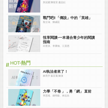
吳冠葳 陳筱安 盧品妘
戰鬥吧!! 「傳說」中的「英雄」
殷立璿、陳威廷
悅享閱讀-一本適合青少年的閱讀
指南
邱昱淇、李秉翰、江昊恩
HOT-熱門
AI執法者來了！
林亮宇 葉百寬 陳漢
力學「不卷 」，勇「網」 直前
李思瑤、鍾明叡、林志欣