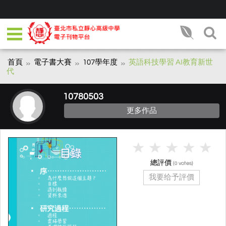
首頁
電子書大賽
107學年度
英語科技學習 AI教育新世
代
10780503
更多作品
總評價
(
votes)
0
我要给予評價