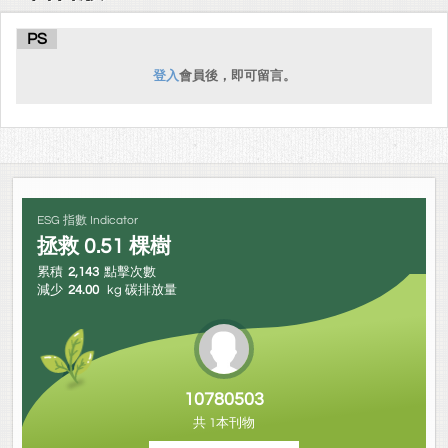
也有同學使
用過AI學習科系統作為學習的方式，也是目前學生比較喜歡的學習
PS
方式。大多
登入
會員後，即可留言。
數的靜心學生都認為利用傳統書本上的課的缺點為書包重量太重，
而選擇使用
AI科技。而大多數的靜心學生認為AI科技的優點為「結合許多元素及
方式來學
習課本的內容」及「較方便」，但AI科技還是有缺點的。
ESG 指數 Indicator
拯救
0.51
棵樹
累積
2,143
點擊次數
減少
24.00
kg 碳排放量
10780503
共 1本刊物