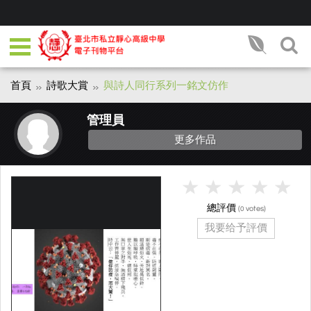
首頁
詩歌大賞
與詩人同行系列一銘文仿作
管理員
更多作品
總評價
(
votes)
0
我要给予評價