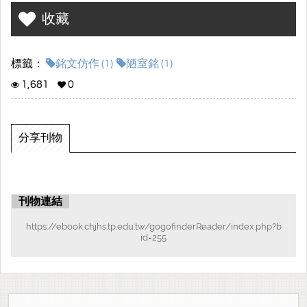
選。
收藏
銘文原為戒勉自己或讚頌他人的文體。學生們運用巧思，擴大主題
對象，舉凡詠物、時事、生活皆可入題，風格有雅有俗，且引典妥
貼，頗有雅趣。
標籤：
銘文仿作 (1)
陋室銘 (1)
1,681
0
分享刊物
刊物連結
https://ebook.chjhs.tp.edu.tw/gogofinderReader/index.php?b
id=255