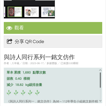
觀看
分享 QR Code
與詩人同行系列一銘文仿作
作者：八年級╱ 日期：2023-06-17╱ 多媒體版
╱ 已保護0.00棵樹
單本 累積
1,680
點擊次數
拯救
0.40
棵樹
減少
18.82
kg碳排放量
《與詩人同行系列一．銘文仿作》為98～112年學生小組銘文創作精