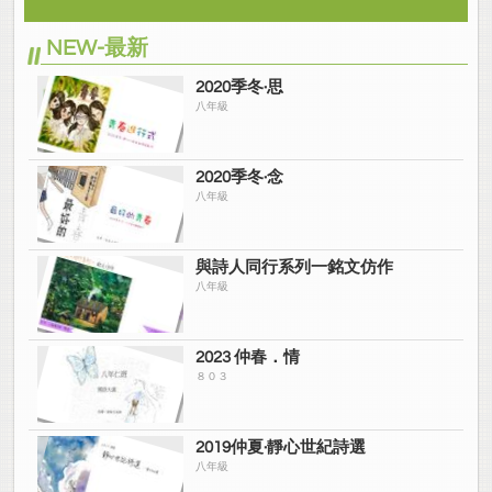
NEW-最新
2020季冬·思
八年級
2020季冬·念
八年級
與詩人同行系列一銘文仿作
八年級
2023 仲春．情
８０３
2019仲夏·靜心世紀詩選
八年級