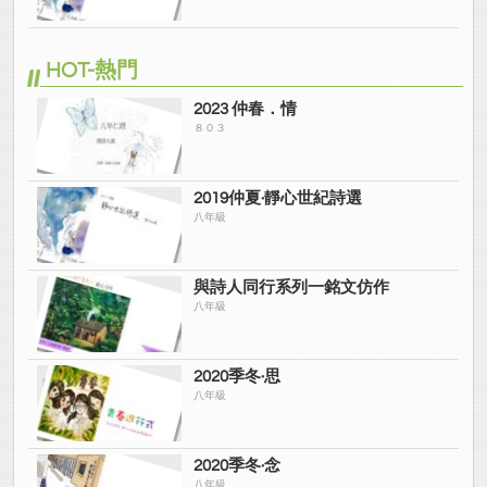
HOT-熱門
2023 仲春．情
８０３
2019仲夏·靜心世紀詩選
八年級
與詩人同行系列一銘文仿作
八年級
2020季冬·思
八年級
2020季冬·念
八年級