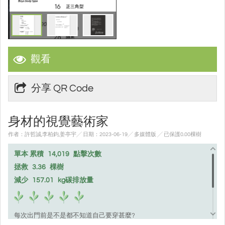
觀看
分享 QR Code
身材的視覺藝術家
作者：許哲誠,李柏鈞,姜亭宇╱ 日期：2023-06-19╱ 多媒體版
╱ 已保護0.00棵樹
單本 累積
14,019
點擊次數
拯救
3.36
棵樹
減少
157.01
kg碳排放量
每次出門前是不是都不知道自己要穿甚麼?