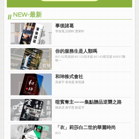
NEW-最新
事後諸葛
李致寬,沈楷軒,曹家軒
你的服務生是人類嗎
80132馬寅娟 80133高禾庭 80142蔡宜庭 80637陳
惟一
和珅株式會社
高睿宇 黃侑霆 黃雨謙
喧賓奪主——集點贈品逆襲之路
陳新丞 詹宇恩 劉孟芊
「衣」莉莎白二世的華麗時尚
803