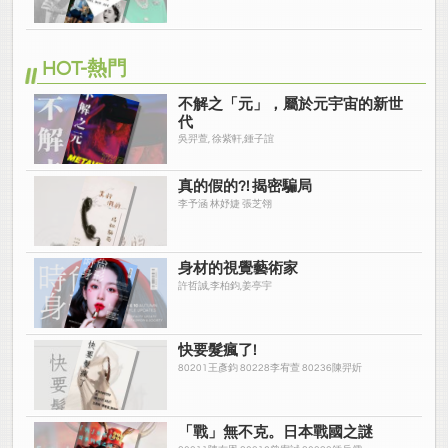
HOT-熱門
不解之「元」，屬於元宇宙的新世
代
吳羿萱, 徐紫軒,鍾子誼
真的假的?! 揭密騙局
李予涵 林妤婕 張芝翎
身材的視覺藝術家
許哲誠,李柏鈞,姜亭宇
快要髮瘋了!
80201王彥鈞 80228李宥萱 80236陳羿妡
「戰」無不克。日本戰國之謎