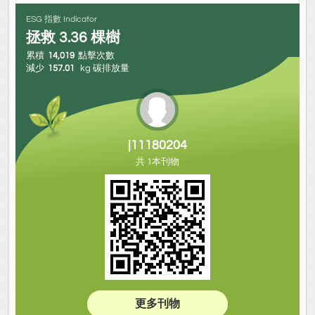
ESG 指數 Indicator
拯救
3.36
棵樹
累積
14,019
點擊次數
減少
157.01
kg 碳排放量
j11180204
共 1本刊物
更多刊物