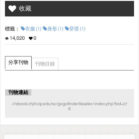
是否會因為身材臃腫而不敢出門呢?
收藏
看完這本書以後絕對讓你充滿自信的出門,並且告訴你多種穿法喔!
標籤：
衣服 (1)
身形 (1)
穿搭 (1)
14,020
0
分享刊物
刊物目錄
刊物連結
//ebook.chjhs.tp.edu.tw/gogofinderReader/index.php?bid=27
6