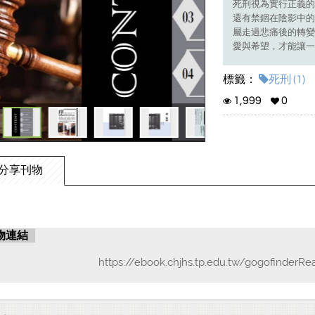
死刑視為實行正義的
還有禁錮在陰影中的
屬走過悲痛後的轉變
愛與希望，才能讓一
標籤：
死刑 (1)
1,999
0
分享刊物
物連結
https://ebook.chjhs.tp.edu.tw/gogofinderRe