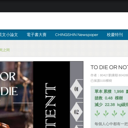
英文小論文
電子書大賽
CHINGSHIN Newspaper
校慶特刊
 生死之間
TO DIE OR N
作者：80421劉康順 80428
已保護0.00棵樹
單本 累積
1,998
拯救
0.48
棵樹
減少
22.38
kg碳
每個人心中都有一把