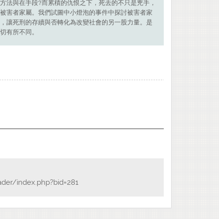
方法與在手段?而累積的仇恨之下，死去的不只是兇手，
被害者家屬。我們試圖中小燈泡的事件中探討被害者家
，讓死刑的存續與否轉化為改變社會的另一股力量。是
切有所不同。
ader/index.php?bid=281