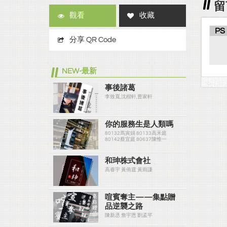
留
觀看
收藏
PS
分享 QR Code
NEW-最新
事後諸葛
李致寬,沈楷軒,曹家軒
你的服務生是人類嗎
80132馬寅娟 80133高禾庭
80142蔡宜庭 80637陳惟一
和珅株式會社
高睿宇 黃侑霆 黃雨謙
喧賓奪主——集點贈
品逆襲之路
陳新丞 詹宇恩 劉孟芊