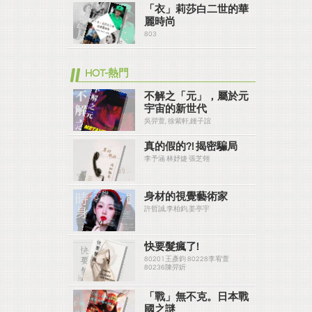
「衣」莉莎白二世的華
麗時尚
803
HOT-熱門
不解之「元」，屬於元
宇宙的新世代
吳羿萱, 徐紫軒,鍾子誼
真的假的?! 揭密騙局
李予涵 林妤婕 張芝翎
身材的視覺藝術家
許哲誠,李柏鈞,姜亭宇
快要髮瘋了!
80201王彥鈞 80228李宥萱
80236陳羿妡
「戰」無不克。日本戰
國之謎