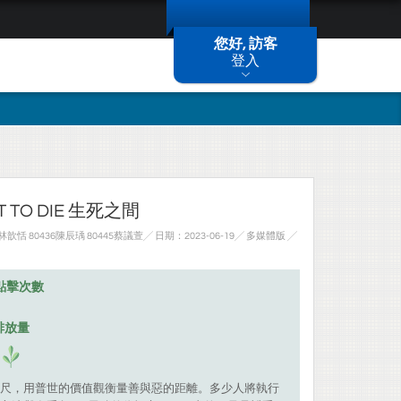
您好, 訪客
登入
OT TO DIE 生死之間
林歆恬 80436陳辰瑀 80445蔡議萱╱ 日期：2023-06-19╱ 多媒體版
╱
點擊次數
排放量
尺，用普世的價值觀衡量善與惡的距離。多少人將執行