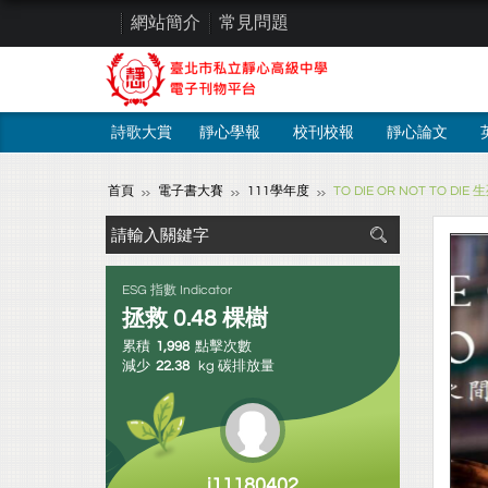
網站簡介
常見問題
詩歌大賞
靜心學報
校刊校報
靜心論文
首頁
電子書大賽
111學年度
TO DIE OR NOT TO DIE
ESG 指數 Indicator
拯救
0.48
棵樹
累積
1,998
點擊次數
減少
22.38
kg 碳排放量
j11180402