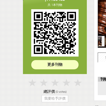
共 1本刊物
更多刊物
刊
總評價
(
0
votes)
我要给予評價