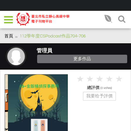
首頁
112學年度CSPodcast作品704-706
管理員
更多作品
總評價
(
votes)
0
我要给予評價