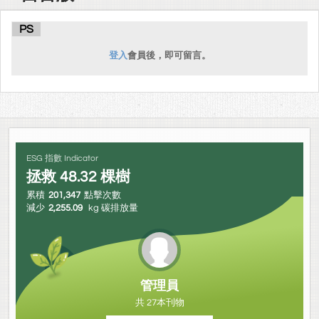
PS
登入
會員後，即可留言。
ESG 指數 Indicator
拯救
48.32
棵樹
累積
201,347
點擊次數
減少
2,255.09
kg 碳排放量
管理員
共 27本刊物