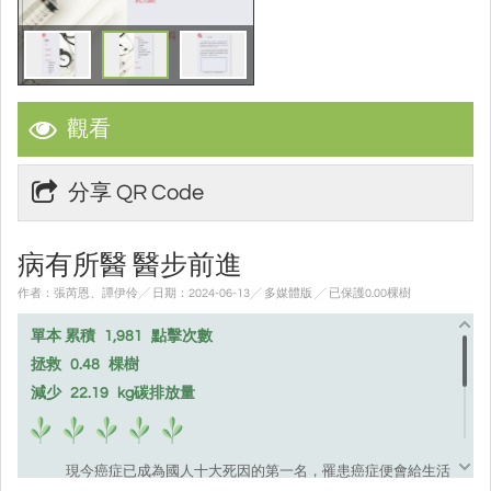
觀看
分享 QR Code
病有所醫 醫步前進
作者：張芮恩、譚伊伶╱ 日期：2024-06-13╱ 多媒體版
╱ 已保護0.00棵樹
單本 累積
1,981
點擊次數
拯救
0.48
棵樹
減少
22.19
kg碳排放量
現今癌症已成為國人十大死因的第一名，罹患癌症便會給生活