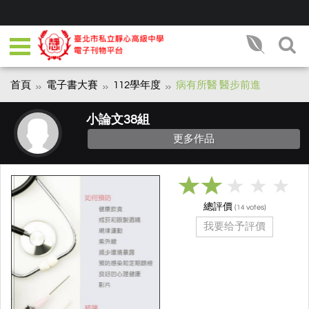
首頁
電子書大賽
112學年度
病有所醫 醫步前進
小論文38組
更多作品
總評價
(
votes)
14
我要给予評價