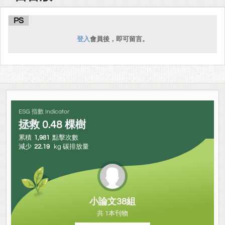
PS
登入
會員後，即可留言。
ESG 指數 Indicator
拯救
0.48
棵樹
累積
1,981
點擊次數
減少
22.19
kg 碳排放量
小論文38組
共 1本刊物