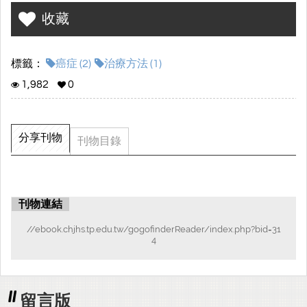
帶來劇烈的負面影響，也因此許多科學家致力於研究癌症的治療方
收藏
式，從而降低癌症對人們身體帶來的損傷，並治癒他們。研究癌症
治療的動機涉及深層的科學、醫學和人道主義驅動。
標籤：
癌症 (2)
治療方法 (1)
癌症的治療同時也是一種社會責任，主要就是要推動整個醫學
領域向前發展，為更廣泛的社區提供希望和改善生活的機會。癌症
1,982
0
要如何治療非常的重要，所以現在就來一起認識癌症如何產生的以
及有哪些治療癌症的方式，並且要如何預防癌症吧。
分享刊物
刊物目錄
刊物連結
//ebook.chjhs.tp.edu.tw/gogofinderReader/index.php?bid=31
4
留言版