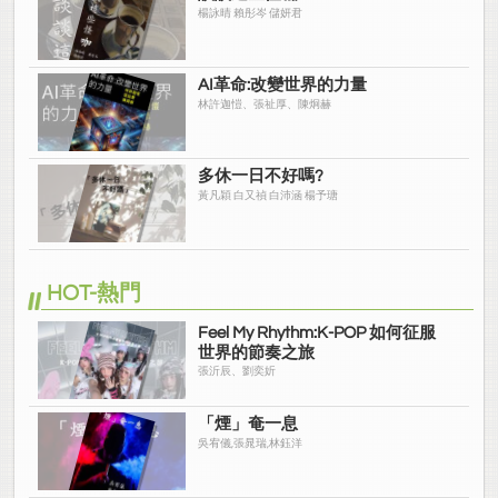
楊詠晴 賴彤岑 儲妍君
AI革命:改變世界的力量
林許迦愷、張祉厚、陳炯赫
多休一日不好嗎?
黃凡穎 白又禎 白沛涵 楊予瑭
HOT-熱門
Feel My Rhythm:K-POP 如何征服
世界的節奏之旅
張沂辰、劉奕妡
「煙」奄一息
吳宥儀,張晁瑞,林鈺洋