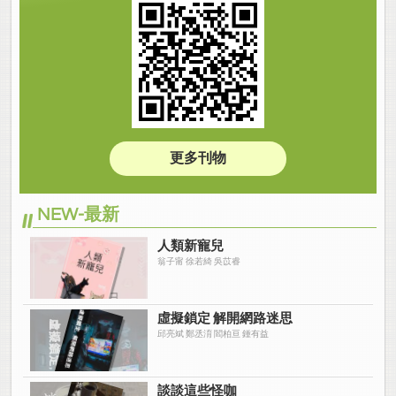
更多刊物
NEW-最新
人類新寵兒
翁子甯 徐若綺 吳苡睿
虛擬鎖定 解開網路迷思
邱亮斌 鄭丞淯 閻柏亘 鍾有益
談談這些怪咖