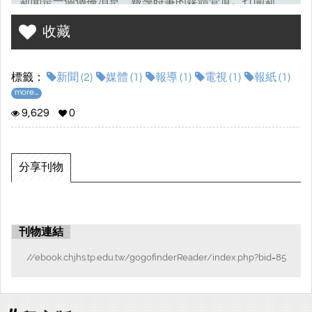
新聞是一個傳播消息、報導時事的媒體管道。打開新
聞，時常會因為新聞台的差異而有結論不同的情況。什
收藏
麼因素的介入影響報導的內容？對於這樣的情況，觀看
者難道不會產生疑問？會不會因為相異的立場，解讀事
標籤：
新聞 (2)
媒體 (1)
報導 (1)
電視 (1)
報紙 (1)
實而產生偏差的情形？這也讓我們想進一步了解中學生
more...
對此情況的想法及是否擁有對新聞報導的判讀能力。
9,629
0
掌握媒體，就等於掌握了全世界
分享刊物
刊物連結
//ebook.chjhs.tp.edu.tw/gogofinderReader/index.php?bid=85