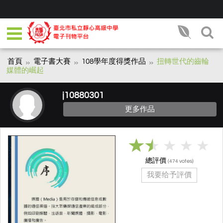
首頁
電子書大賽
108學年度得獎作品
扭轉世代的齒輪
媒體的崛起
j10880301
更多作品
總評價
(
votes)
474
我要给予評價