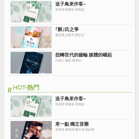
送子鳥來作客~
張宸禕 顏榆祐 黃脩媞
｢酥｣氏之爭
盧謹寬,沈俊宇,蕭宏文
扭轉世代的齒輪 媒體的崛起
孔佑仁 楊皓 蔣承祐
HOT-熱門
送子鳥來作客~
張宸禕 顏榆祐 黃脩媞
來一點 獨立音樂
馮昱敖 鄧致珅 魏中雄 張皓博