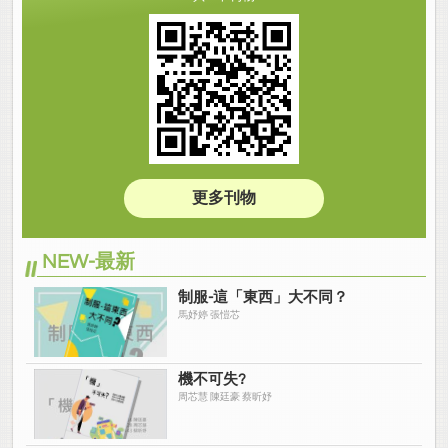
更多刊物
NEW-最新
制服-這「東西」大不同？
馬妤婷 張愷芯
機不可失?
周芯慧 陳廷豪 蔡昕妤