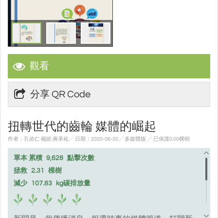
觀看
分享 QR Code
扭轉世代的齒輪 媒體的崛起
作者：孔佑仁 楊皓 蔣承祐╱ 日期：2020-06-20╱ 多媒體版
╱ 已保護0.00棵樹
單本 累積
9,628
點擊次數
拯救
2.31
棵樹
減少
107.83
kg碳排放量