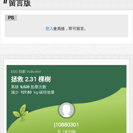
留言版
PS
登入
會員後，即可留言。
ESG 指數 Indicator
拯救
2.31
棵樹
累積
9,628
點擊次數
減少
107.83
kg 碳排放量
j10880301
共 1本刊物