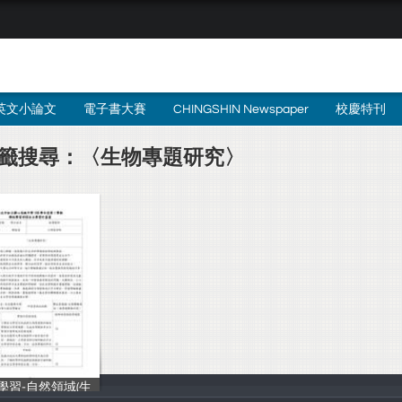
英文小論文
電子書大賽
CHINGSHIN Newspaper
校慶特刊
籤搜尋：〈生物專題研究〉
學習-自然領域(生
劉庭豪 .張馨文