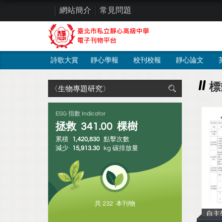
網站簡介
常見問題
詩歌大賞
靜心學報
校刊校報
靜心論文
標
ESG 指數 Indicator
拯救
341.00
棵樹
累積
1,420,830
點擊次數
減少
15,913.30
kg 碳排放量
共 232 本刊物
自主