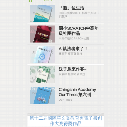
「塑」位生活
80305吳優,80311林宸宇,80319
劉瀚澤
國小SCRATCH中高年
級社團作品
中高年級SCRATCH社團
AI執法者來了！
林亮宇 葉百寬 陳漢
送子鳥來作客~
張宸禕 顏榆祐 黃脩媞
Chingshin Academy
Our Times 第六刊
Our TImes
第十二屆國際華文暨教育盃電子書創
作大賽得獎作品