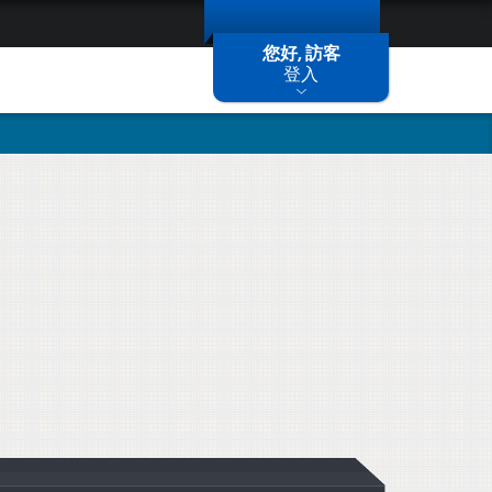
您好, 訪客
登入