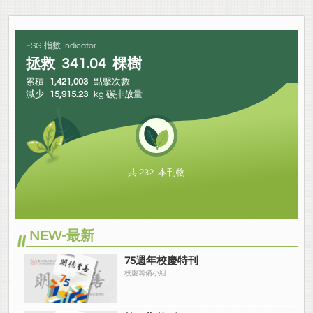
ESG 指數 Indicator
拯救
341.04
棵樹
累積
1,421,003
點擊次數
減少
15,915.23
kg 碳排放量
共 232 本刊物
NEW-最新
75週年校慶特刊
校慶籌備小組