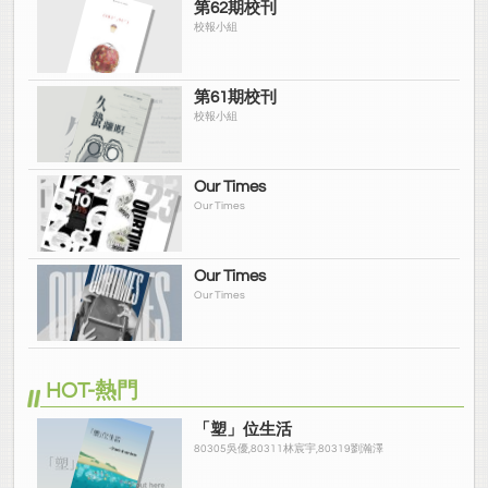
第62期校刊
校報小組
第61期校刊
校報小組
Our Times
Our Times
Our Times
Our Times
HOT-熱門
「塑」位生活
80305吳優,80311林宸宇,80319劉瀚澤