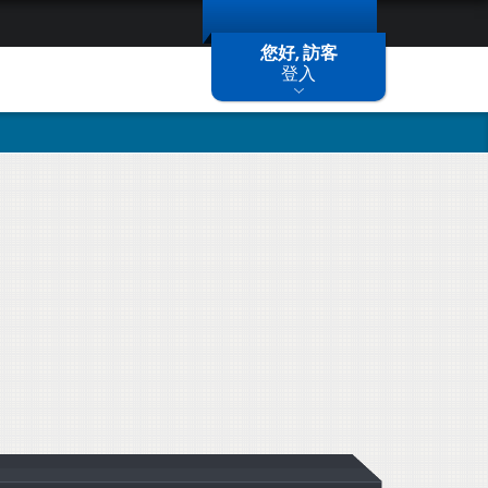
您好, 訪客
登入