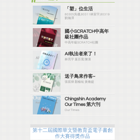
「塑」位生活
80305吳優,80311林宸宇,80319
劉瀚澤
國小SCRATCH中高年
級社團作品
中高年級SCRATCH社團
AI執法者來了！
林亮宇 葉百寬 陳漢
送子鳥來作客~
張宸禕 顏榆祐 黃脩媞
Chingshin Academy
Our Times 第六刊
Our TImes
第十二屆國際華文暨教育盃電子書創
作大賽得獎作品