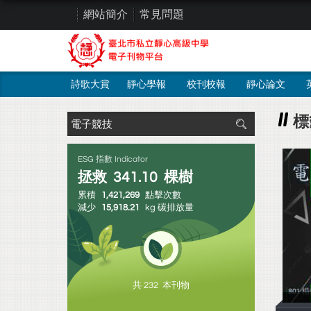
網站簡介
常見問題
詩歌大賞
靜心學報
校刊校報
靜心論文
標
ESG 指數 Indicator
拯救
341.10
棵樹
累積
1,421,269
點擊次數
減少
15,918.21
kg 碳排放量
共 232 本刊物