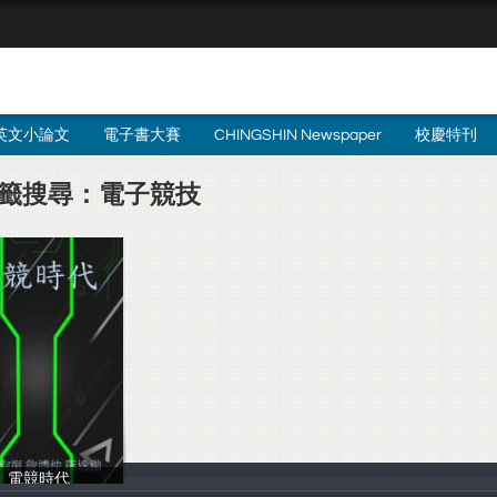
英文小論文
電子書大賽
CHINGSHIN Newspaper
校慶特刊
籤搜尋：電子競技
電競時代
詹博仲 羅逸鍇