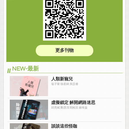
更多刊物
NEW-最新
人類新寵兒
翁子甯 徐若綺 吳苡睿
虛擬鎖定 解開網路迷思
邱亮斌 鄭丞淯 閻柏亘 鍾有益
談談這些怪咖