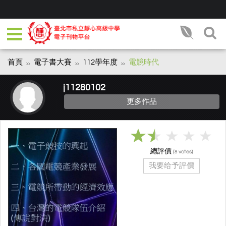
首頁
電子書大賽
112學年度
電競時代
j11280102
更多作品
總評價
(
votes)
8
我要给予評價