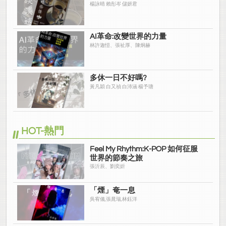
楊詠晴 賴彤岑 儲妍君
AI革命:改變世界的力量
林許迦愷、張祉厚、陳炯赫
多休一日不好嗎?
黃凡穎 白又禎 白沛涵 楊予瑭
HOT-熱門
Feel My Rhythm:K-POP 如何征服
世界的節奏之旅
張沂辰、劉奕妡
「煙」奄一息
吳宥儀,張晁瑞,林鈺洋