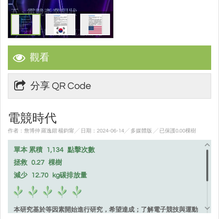
觀看
分享 QR Code
電競時代
作者：詹博仲 羅逸鍇 楊鈞甯╱ 日期：2024-06-14╱ 多媒體版
╱ 已保護0.00棵樹
單本 累積
1,134
點擊次數
拯救
0.27
棵樹
減少
12.70
kg碳排放量
本研究基於等因素開始進行研究，希望達成；了解電子競技與運動