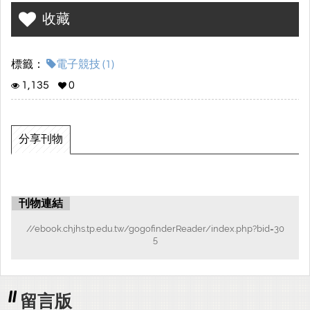
關聯研究，分析電子競技的優缺點，並探討電子競技對於運動界的
收藏
影響，我們使用:文獻分析法，針對「電子競技與運動關聯」逕行深
入研究。將所得數據與相關文獻分析並進行比對後，得出研究結
論。
標籤：
電子競技 (1)
1,135
0
分享刊物
刊物連結
//ebook.chjhs.tp.edu.tw/gogofinderReader/index.php?bid=30
5
留言版