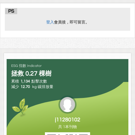
PS
登入
會員後，即可留言。
ESG 指數 Indicator
拯救
0.27
棵樹
累積
1,134
點擊次數
減少
12.70
kg 碳排放量
j11280102
共 1本刊物