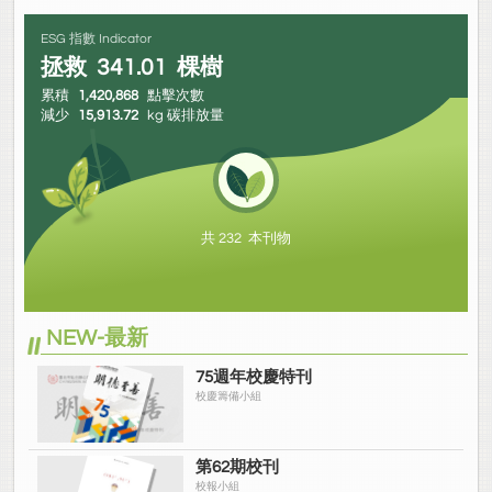
ESG 指數 Indicator
拯救
341.01
棵樹
累積
1,420,868
點擊次數
減少
15,913.72
kg 碳排放量
共 232 本刊物
NEW-最新
75週年校慶特刊
校慶籌備小組
第62期校刊
校報小組