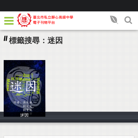
標籤搜尋：迷因
迷因
劉聖胤 吳承澔