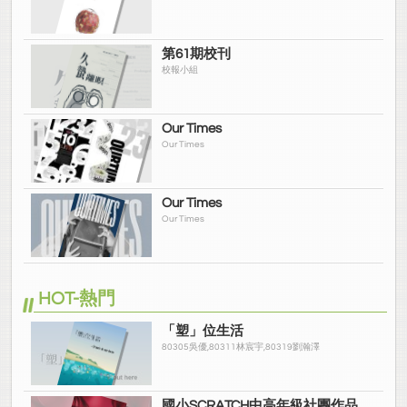
第61期校刊
校報小組
Our Times
Our Times
Our Times
Our Times
HOT-熱門
「塑」位生活
80305吳優,80311林宸宇,80319劉瀚澤
國小SCRATCH中高年級社團作品