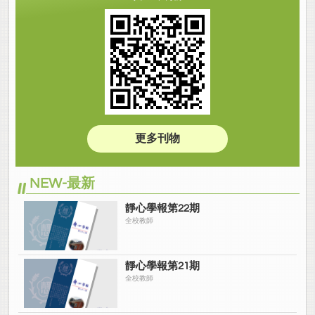
更多刊物
NEW-最新
靜心學報第22期
全校教師
靜心學報第21期
全校教師