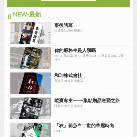
NEW-最新
事後諸葛
李致寬,沈楷軒,曹家軒
你的服務生是人類嗎
80132馬寅娟 80133高禾庭 80142蔡宜庭 80637陳
惟一
和珅株式會社
高睿宇 黃侑霆 黃雨謙
喧賓奪主——集點贈品逆襲之路
陳新丞 詹宇恩 劉孟芊
「衣」莉莎白二世的華麗時尚
803