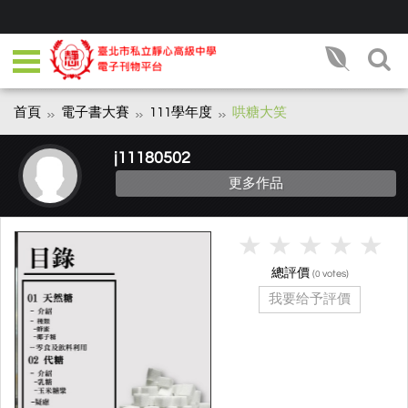
首頁
電子書大賽
111學年度
哄糖大笑
j11180502
更多作品
總評價
(
votes)
0
我要给予評價