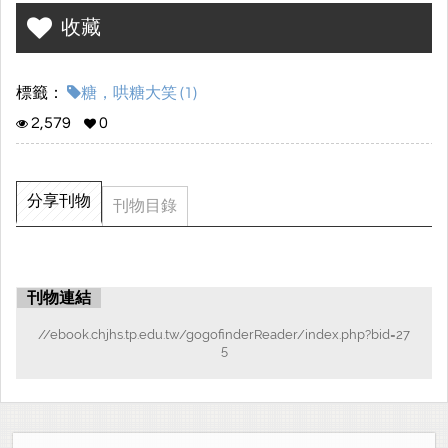
餐或是晚餐都會攝取到糖，但有許多人完全不注意糖的攝取，進而
收藏
造成不可逆轉的疾病，而隨著越來越多人重視這個問題，而現在糖
可以分成天然糖以及代糖，兩種都有正反兩面的聲音，讓我們來一
探究竟吧 !
標籤：
糖，哄糖大笑 (1)
2,579
0
分享刊物
刊物目錄
刊物連結
//ebook.chjhs.tp.edu.tw/gogofinderReader/index.php?bid=27
5