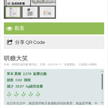
觀看
分享 QR Code
哄糖大笑
作者：林暉恩 趙羿豪 戴均諺╱ 日期：2023-06-17╱ 多媒體版
╱ 已保護0.00棵樹
單本 累積
2,578
點擊次數
拯救
0.62
棵樹
減少
28.87
kg碳排放量
在日常生活中，糖是我們每天會攝取的到的東西，無論是早餐、午