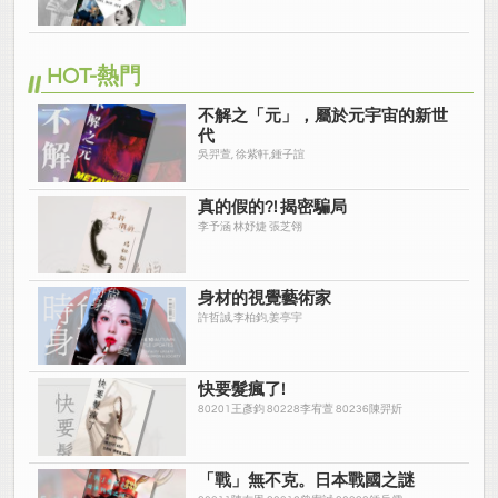
HOT-熱門
不解之「元」，屬於元宇宙的新世
代
吳羿萱, 徐紫軒,鍾子誼
真的假的?! 揭密騙局
李予涵 林妤婕 張芝翎
身材的視覺藝術家
許哲誠,李柏鈞,姜亭宇
快要髮瘋了!
80201王彥鈞 80228李宥萱 80236陳羿妡
「戰」無不克。日本戰國之謎