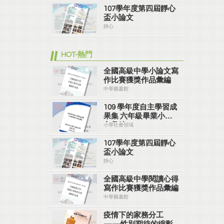
107學年度第四屆靜心
盃小論文
靜心
HOT-熱門
全國高級中學小論文寫
作比賽獲獎作品彙編
中學圖書館
109 學年度自主學習成
果集 六年級畢業小論
文彙編
小學社會領域
107學年度第四屆靜心
盃小論文
靜心
全國高級中學閱讀心得
寫作比賽獲獎作品彙編
中學圖書館
疫情下的家務分工