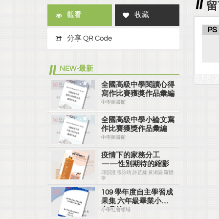
留
觀看
收藏
PS
分享 QR Code
NEW-最新
全國高級中學閱讀心得
寫作比賽獲獎作品彙編
中學圖書館
全國高級中學小論文寫
作比賽獲獎作品彙編
中學圖書館
疫情下的家務分工
——性別期待的縮影
邱韻澄 張詠晴 許芷緁 黃湘涵 羅憶
寧
109 學年度自主學習成
果集 六年級畢業小論
文彙編
小學社會領域