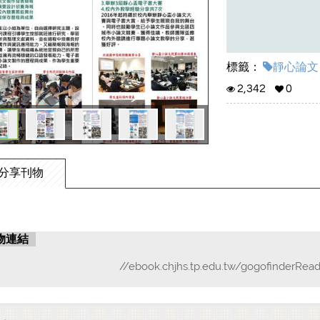
標籤：
靜心論文 (
2,342
0
分享刊物
物連結
//ebook.chjhs.tp.edu.tw/gogofinderRea