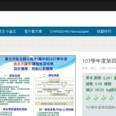
英文小論文
電子書大賽
CHINGSHIN Newspaper
校慶特刊
107學年度第
作者：靜心╱ 日期：2019-
單本 累積
2,341
拯救
0.56
棵樹
減少
26.22
kg碳
107學年度第四屆