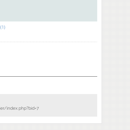
1)
der/index.php?bid=7