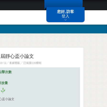
您好, 訪客
登入
四屆靜心盃小論文
03-12╱ 多媒體版
╱ 已保護0.00棵樹
點擊次數
排放量
靜心盃小論文