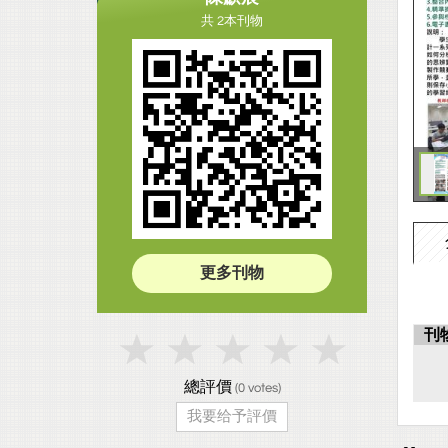
共 2本刊物
更多刊物
刊
總評價
(
0
votes)
我要给予評價