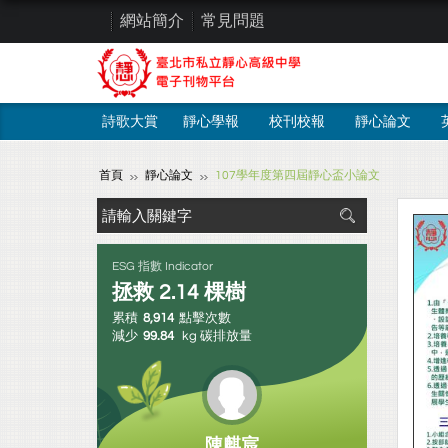
網站簡介
常見問題
詩歌大賞
靜心學報
校刊校報
靜心論文
首頁
靜心論文
107學年度第四屆靜心盃小論文
ESG 指數 Indicator
拯救
2.14
棵樹
累積
8,914
點擊次數
減少
99.84
kg 碳排放量
陳麒宸