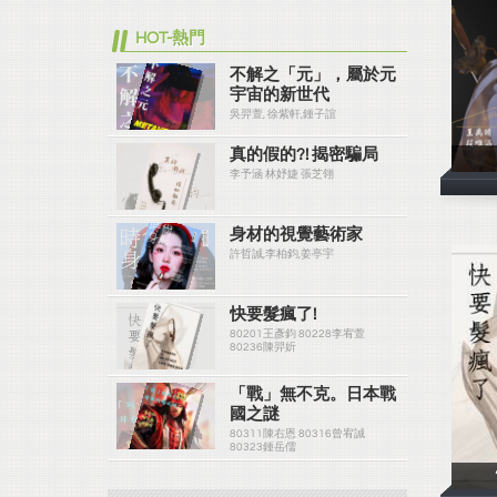
HOT-熱門
不解之「元」，屬於元
宇宙的新世代
吳羿萱, 徐紫軒,鍾子誼
真的假的?! 揭密騙局
李予涵 林妤婕 張芝翎
身材的視覺藝術家
許哲誠,李柏鈞,姜亭宇
快要髮瘋了!
80201王彥鈞 80228李宥萱
80236陳羿妡
「戰」無不克。日本戰
國之謎
80311陳右恩 80316曾宥誠
80323鍾岳儒