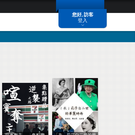
您好, 訪客
登入