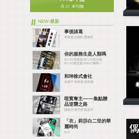
共 31 本刊物
NEW-最新
事後諸葛
李致寬,沈楷軒,曹家軒
你的服務生是人類嗎
80132馬寅娟 80133高禾庭
80142蔡宜庭 80637陳惟一
和珅株式會社
高睿宇 黃侑霆 黃雨謙
喧賓奪主——集點贈
品逆襲之路
陳新丞 詹宇恩 劉孟芊
「衣」莉莎白二世的華
麗時尚
803