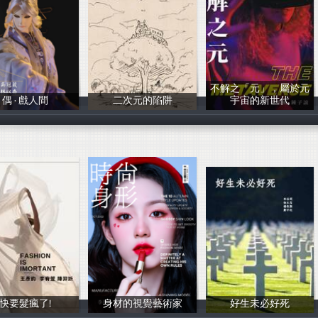
不解之「元」，屬於元
偶 · 戲人間
二次元的陷阱
宇宙的新世代
王禹晴,吳冠葳,
80109林泰毅、8
吳羿萱, 徐紫
快要髮瘋了!
身材的視覺藝術家
好生未必好死