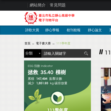
網站簡介
常見問題
詩歌大賞
靜心學報
校刊校報
靜心論文
首頁
電子書大賽
111學年度
1
ESG 指數 Indicator
拯救
35.40
棵樹
累積
147,494
點擊次數
減少
1,651.93
kg 碳排放量
111學年度