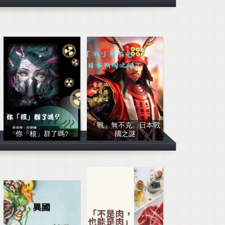
張友軒 廖少宇
李予涵 林妤婕
「戰」無不克。日本戰
你「核」群了嗎?
國之謎
李佳臻、呂安婕
80311陳右恩 80